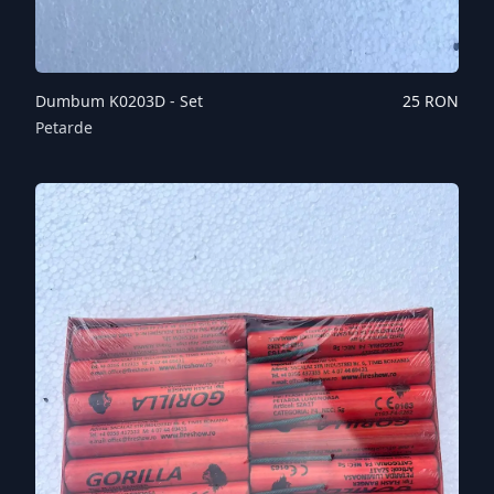
Dumbum K0203D - Set
25
RON
Petarde