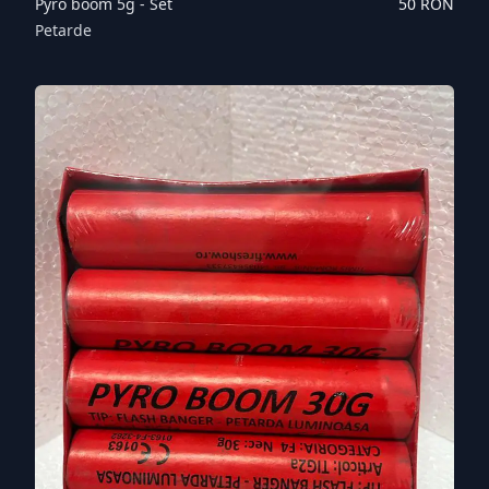
Pyro boom 5g - Set
50
RON
Petarde