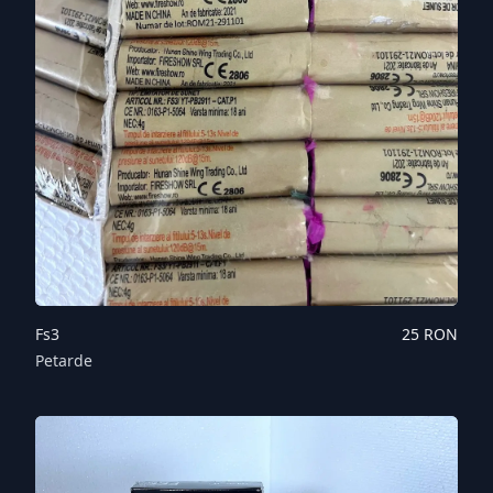
Fs3
25
RON
Petarde