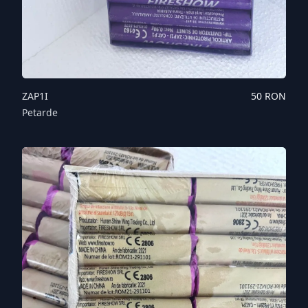
ZAP1I
50
RON
Petarde